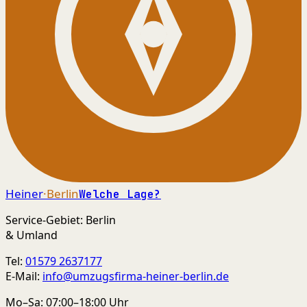
Heiner
·Berlin
Welche Lage?
Service-Gebiet: Berlin
& Umland
Tel:
01579 2637177
E-Mail:
info@umzugsfirma-heiner-berlin.de
Mo–Sa: 07:00–18:00 Uhr