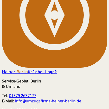
Heiner
·Berlin
Welche Lage?
Service-Gebiet: Berlin
& Umland
Tel:
01579 2637177
E-Mail:
info@umzugsfirma-heiner-berlin.de